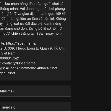
 – lựa chọn hàng đầu của người chơi cá
thông minh. Với danh mục trò chơi phong
hỗ trợ 24/7 và giao dịch nhanh gọn, I9BET
đến trải nghiệm an tâm và tiện lợi. Không
ậy, hàng loạt ưu đãi đặc biệt dành riêng
ạn đang chờ đón. Đừng bỏ lỡ cơ hội trở
 người chiến thắng tại I9BET ngay hôm
te: https://i9bet.meme/
52 Đ. 339, Phước Long B, Quận 9, Hồ Chí
, Việt Nam
 0906317521
l: contact@i9bet.meme
gs: #i9bet #i9betmeme #nhacaii9bet
gchui9bet
Albums
0
Friends
0