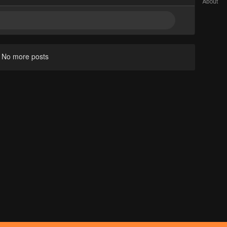
About
No more posts