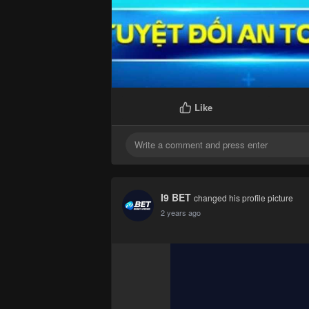
Like
I9 BET
changed his profile picture
2 years ago