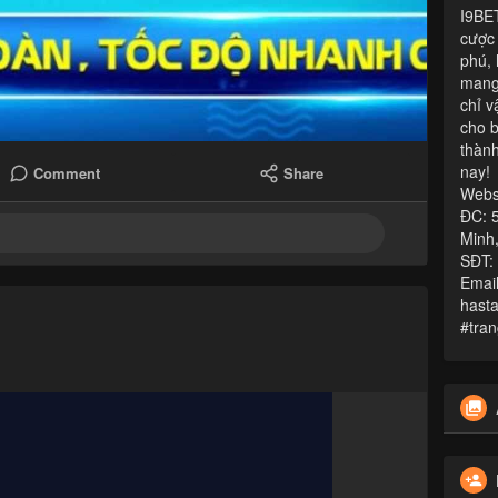
I9BET
cược 
phú, 
mang 
chỉ v
cho b
thành
nay!
Comment
Share
Websi
ĐC: 
Minh
SĐT:
Emai
hasta
#tran