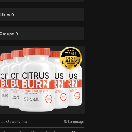
Likes
0
Groups
0
lackSocially, Inc.
Language