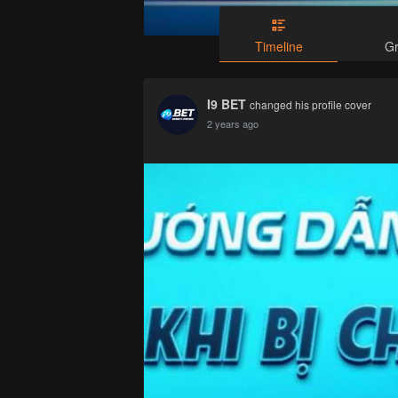
Timeline
G
I9 BET
changed his profile cover
2 years ago