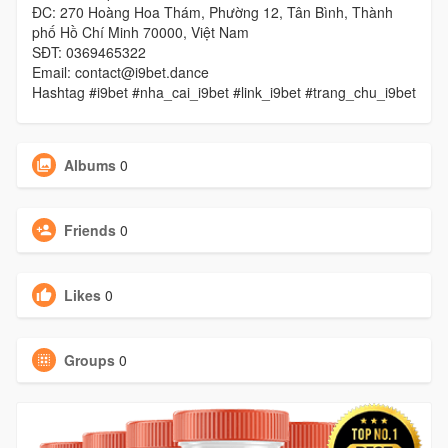
ĐC: 270 Hoàng Hoa Thám, Phường 12, Tân Bình, Thành
phố Hồ Chí Minh 70000, Việt Nam
SĐT: 0369465322
Email: contact@i9bet.dance
Hashtag #i9bet #nha_cai_i9bet #link_i9bet #trang_chu_i9bet
Albums
0
Friends
0
Likes
0
Groups
0