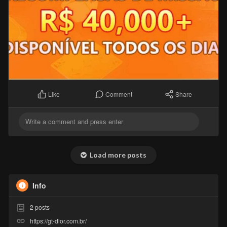
Comment
Share
Like
Load more posts
Info
2
posts
https://gt-dior.com.br/