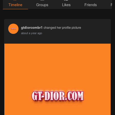
Timeline
Groups
Likes
Friends
Ph
gtdiorcombr1
changed her profile picture
about a year ago