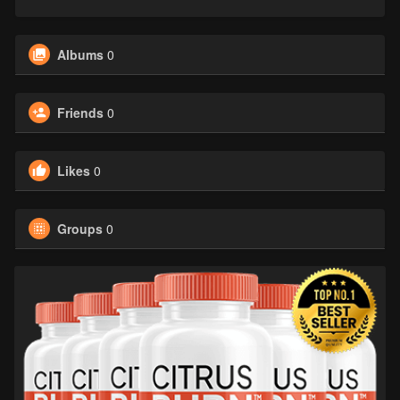
Albums
0
Friends
0
Likes
0
Groups
0