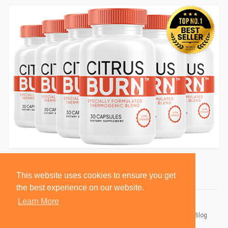
This website uses cookies to ensure you get
the best experience on our website.
Learn More
© 2026 BlackSocially, Inc.
Home
About
Contact Us
Privacy Policy
Terms of Use
Blog
Developers