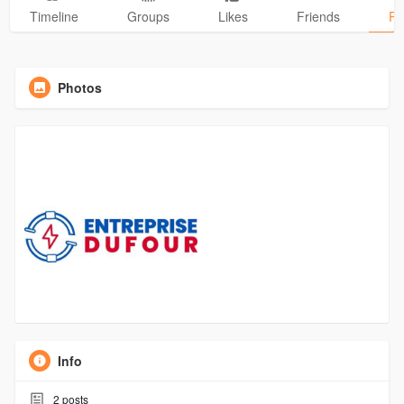
Timeline
Groups
Likes
Friends
Ph
Photos
Info
2
posts