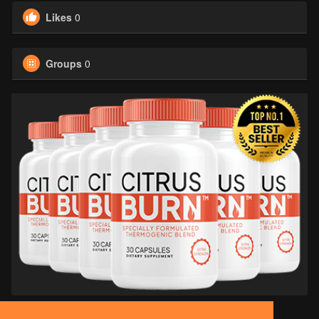
Likes
0
Groups
0