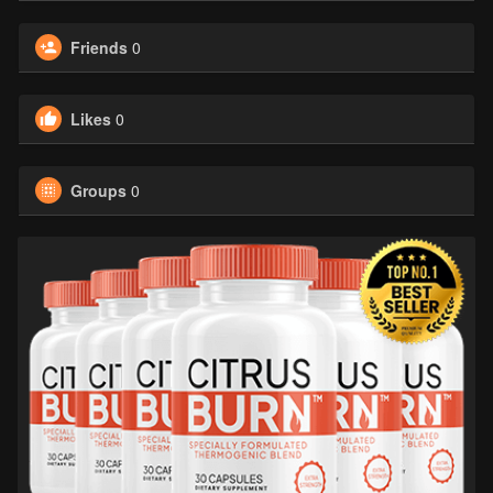
Friends
0
Likes
0
Groups
0