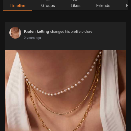
Timeline
Groups
Likes
Friends
Ph
Kralen ketting
changed his profile picture
2 years ago