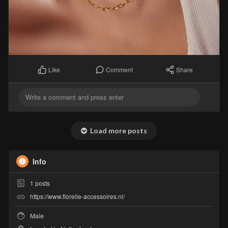
Comment
Share
Like
Load more posts
Info
1
posts
https://www.florelle-accessoires.nl/
Male