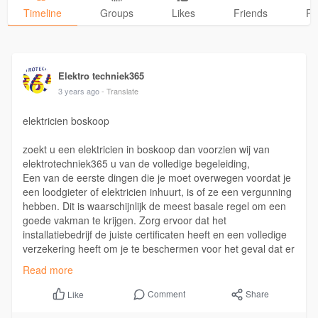
Timeline
Groups
Likes
Friends
Ph
Elektro techniek365
3 years ago
- Translate
elektricien boskoop
zoekt u een elektricien in boskoop dan voorzien wij van
elektrotechniek365 u van de volledige begeleiding,
Een van de eerste dingen die je moet overwegen voordat je
een loodgieter of elektricien inhuurt, is of ze een vergunning
hebben. Dit is waarschijnlijk de meest basale regel om een
goede vakman te krijgen. Zorg ervoor dat het
installatiebedrijf de juiste certificaten heeft en een volledige
verzekering heeft om je te beschermen voor het geval dat er
onverhoopt iets gebeurt.
Read more
Please visit:
Comment
Share
Like
https://www.elektrotechniek365.....nl/installatiebedri