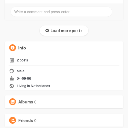
Load more posts
Info
2
posts
Male
04-09-96
Living in Netherlands
Albums
0
Friends
0