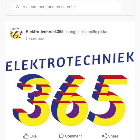
Elektro techniek365
changed his profile picture
3 years ago
Comment
Share
Like