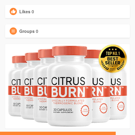
Likes
0
Groups
0