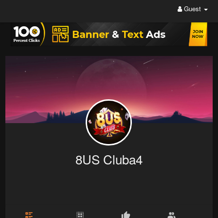
Guest
8US Cluba4