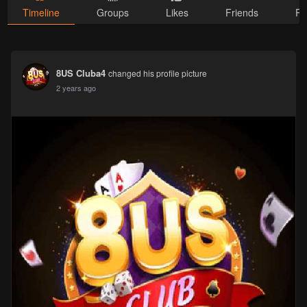
Timeline
Groups
Likes
Friends
Ph
8US Cluba4
changed his profile picture
2 years ago