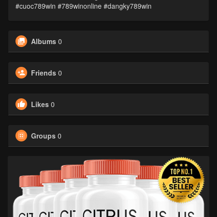
#cuoc789win #789winonline #dangky789win
Albums
0
Friends
0
Likes
0
Groups
0