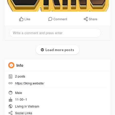
Comment
Share
Like
Load more posts
Info
2
posts
https://3king.website/
Male
11-30--1
Living in Vietnam
Social Links