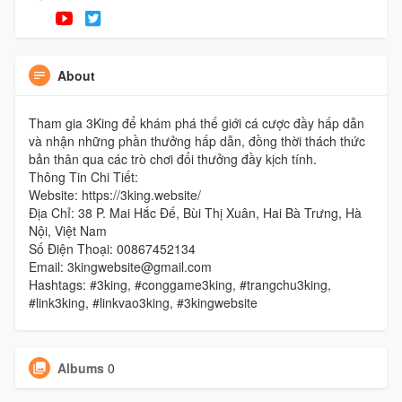
About
Tham gia 3King để khám phá thế giới cá cược đầy hấp dẫn
và nhận những phần thưởng hấp dẫn, đồng thời thách thức
bản thân qua các trò chơi đổi thưởng đầy kịch tính.
Thông Tin Chi Tiết:
Website: https://3king.website/
Địa Chỉ: 38 P. Mai Hắc Đế, Bùi Thị Xuân, Hai Bà Trưng, Hà
Nội, Việt Nam
Số Điện Thoại: 00867452134
Email: 3kingwebsite@gmail.com
Hashtags: #3king, #conggame3king, #trangchu3king,
#link3king, #linkvao3king, #3kingwebsite
Albums
0