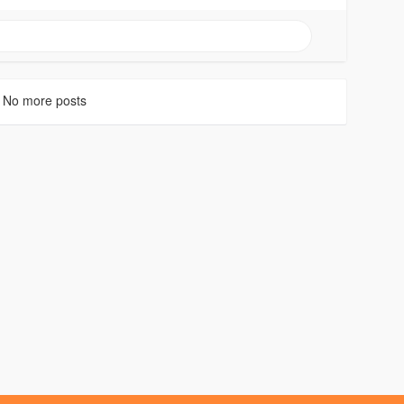
No more posts