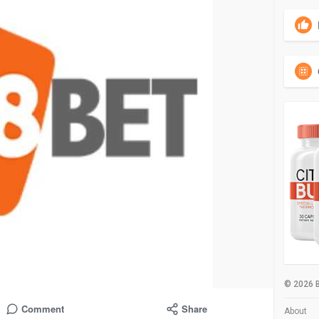
© 2026 B
Comment
Share
About