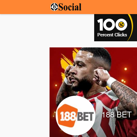
188 BET